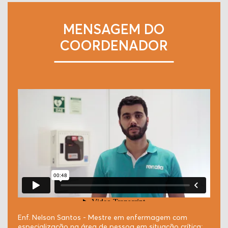
MENSAGEM DO
COORDENADOR
Enf. Nelson Santos - Mestre em enfermagem com
especialização na área de pessoa em situação crítica;