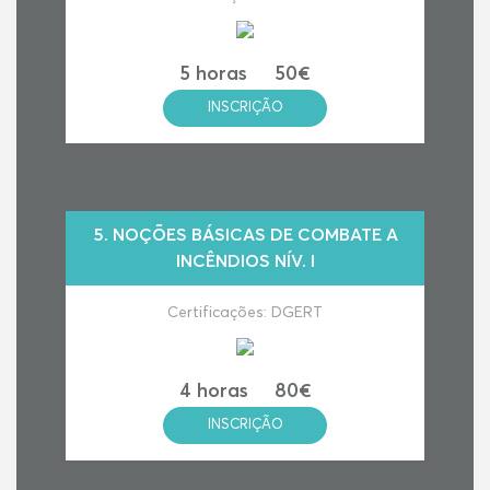
5 horas
50€
INSCRIÇÃO
5.
NOÇÕES BÁSICAS DE COMBATE A
INCÊNDIOS NÍV. I
Certificações: DGERT
4 horas
80€
INSCRIÇÃO