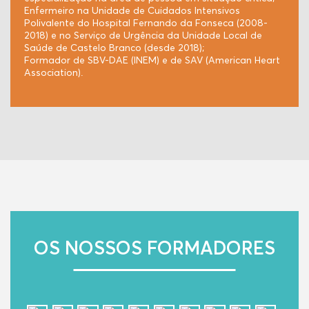
Enfermeiro na Unidade de Cuidados Intensivos
Polivalente do Hospital Fernando da Fonseca (2008-
2018) e no Serviço de Urgência da Unidade Local de
Saúde de Castelo Branco (desde 2018);
Formador de SBV-DAE (INEM) e de SAV (American Heart
Association).
OS NOSSOS FORMADORES