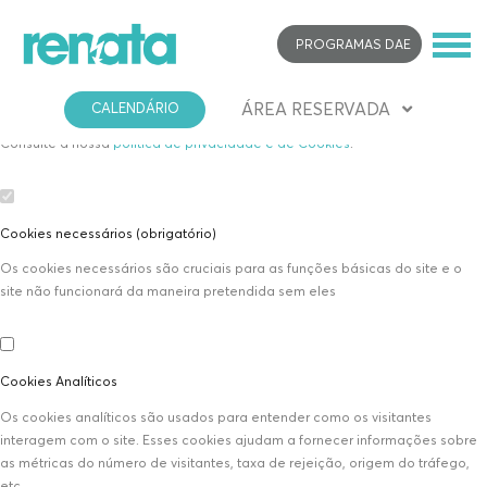
Defina as suas preferências de cookies para este website.
PROGRAMAS DAE
Este website utiliza cookies estritamente necessários, analíticos e
funcionais, para lhe oferecer uma boa experiência de navegação e acesso
a todas as funcionalidades.
ÁREA RESERVADA
CALENDÁRIO
Consulte a nossa
política de privacidade e de Cookies
.
Cookies necessários (obrigatório)
Os cookies necessários são cruciais para as funções básicas do site e o
site não funcionará da maneira pretendida sem eles
Cookies Analíticos
Os cookies analíticos são usados para entender como os visitantes
interagem com o site. Esses cookies ajudam a fornecer informações sobre
as métricas do número de visitantes, taxa de rejeição, origem do tráfego,
etc.